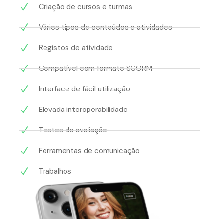
Criação de cursos e turmas
Vários tipos de conteúdos e atividades
Registos de atividade
Compatível com formato SCORM
Interface de fácil utilização
Elevada interoperabilidade
Testes de avaliação
Ferramentas de comunicação
Trabalhos